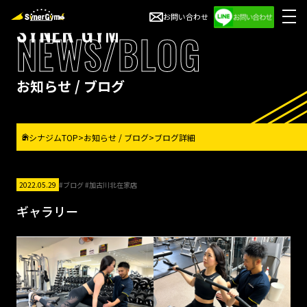
お問い合わせ
SYNER GYM
NEWS/BLOG
お知らせ / ブログ
シナジムTOP
>
お知らせ / ブログ
>
ブログ詳細
2022.05.29
#ブログ #加古川北在家店
ギャラリー