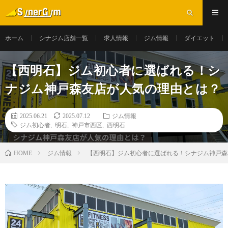
ホーム
シナジム店舗一覧
求人情報
ジム情報
ダイエット
【西明石】ジム初心者に選ばれる！シ
ナジム神戸森友店が人気の理由とは？
2025.06.21
2025.07.12
ジム情報
ジム初心者
,
明石
,
神戸市西区
,
西明石
ジム情報
【西明石】ジム初心者に選ばれる！シナジム神戸森
HOME