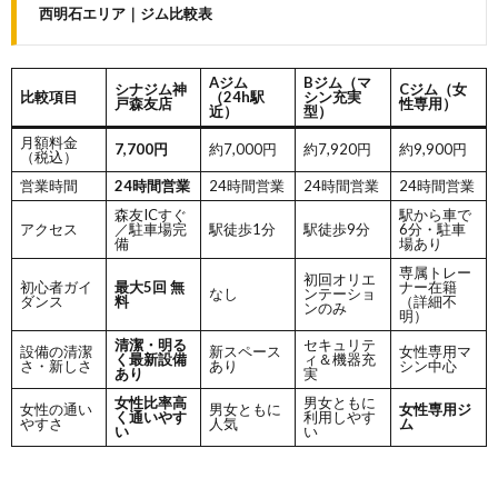
西明石エリア｜ジム比較表
Aジム
Bジム（マ
シナジム神
Cジム（女
比較項目
（24h駅
シン充実
戸森友店
性専用）
近）
型）
月額料金
7,700円
約7,000円
約7,920円
約9,900円
（税込）
営業時間
24時間営業
24時間営業
24時間営業
24時間営業
森友ICすぐ
駅から車で
アクセス
／駐車場完
駅徒歩1分
駅徒歩9分
6分・駐車
備
場あり
専属トレー
初回オリエ
初心者ガイ
最大5回 無
ナー在籍
なし
ンテーショ
ダンス
料
（詳細不
ンのみ
明）
清潔・明る
セキュリテ
設備の清潔
新スペース
女性専用マ
く最新設備
ィ＆機器充
さ・新しさ
あり
シン中心
あり
実
女性比率高
男女ともに
女性の通い
男女ともに
女性専用ジ
く通いやす
利用しやす
やすさ
人気
ム
い
い