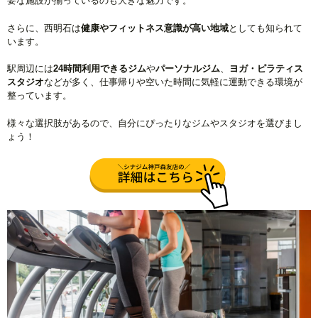
要な施設が揃っているのも大きな魅力です。
さらに、西明石は
健康やフィットネス意識が高い地域
としても知られて
います。
駅周辺には
24時間利用できるジム
や
パーソナルジム
、
ヨガ・ピラティス
スタジオ
などが多く、仕事帰りや空いた時間に気軽に運動できる環境が
整っています。
様々な選択肢があるので、自分にぴったりなジムやスタジオを選びまし
ょう！