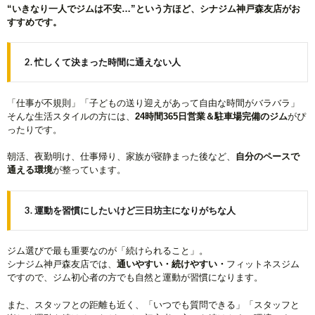
“いきなり一人でジムは不安…”という方ほど、シナジム神戸森友店がお
すすめです。
2. 忙しくて決まった時間に通えない人
「仕事が不規則」「子どもの送り迎えがあって自由な時間がバラバラ」
そんな生活スタイルの方には、
24時間365日営業＆駐車場完備のジム
がぴ
ったりです。
朝活、夜勤明け、仕事帰り、家族が寝静まった後など、
自分のペースで
通える環境
が整っています。
3. 運動を習慣にしたいけど三日坊主になりがちな人
ジム選びで最も重要なのが「続けられること」。
シナジム神戸森友店では、
通いやすい・続けやすい・
フィットネスジム
ですので、ジム初心者の方でも自然と運動が習慣になります。
また、スタッフとの距離も近く、「いつでも質問できる」「スタッフと