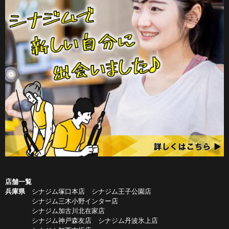
店舗一覧
兵庫県
シナジム塚口本店
シナジム王子公園店
シナジム三木小野インター店
シナジム加古川北在家店
シナジム神戸森友店
シナジム丹波氷上店