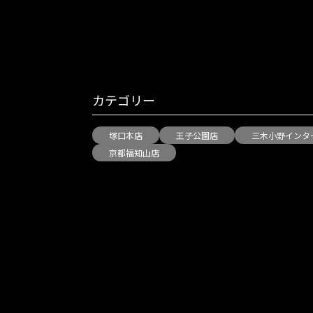
カテゴリー
塚口本店
王子公園店
三木小野インタ
京都福知山店