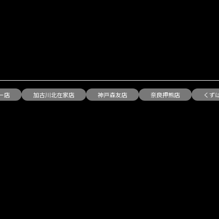
ー店
加古川北在家店
神戸森友店
奈良押熊店
くず