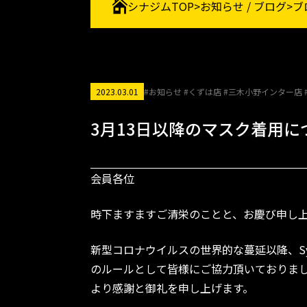
シナジムTOP
>
お知らせ / ブログ
>
ブ
2023.03.01
#お知らせ #くずは店 #三木小野インター店 
3月13日以降のマスク着用に
会員各位
時下ますますご清栄のことと、お慶び申し上げ
新型コロナウイルスの世界的な蔓延以降、S
のルールとして皆様にご協力頂いておりま
より感謝と御礼を申し上げます。