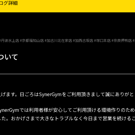
ログ詳細
#丹波氷上店 #京都福知山店 #加古川北在家店 #加西古坂店 #塚口本店 #奈良押熊店 
ついて
ます。日ごろはSynerGymをご利用頂きまして誠にありが
ynerGymでは利用者様が安心してご利用頂ける環境作りのた
した。おかげさまで大きなトラブルなく今日まで営業を続ける